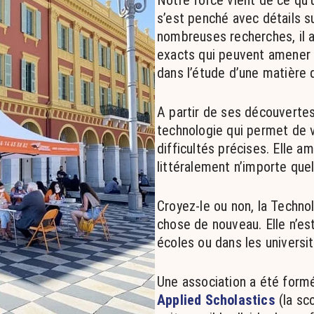
Notre force vient de ce qu
s’est penché avec détails su
nombreuses recherches, il a 
exacts qui peuvent amener
dans l’étude d’une matière q
A partir de ses découvertes
technologie qui permet de v
difficultés précises. Elle a
littéralement n’importe quel
Croyez-le ou non, la Techno
chose de nouveau. Elle n’es
écoles ou dans les universit
Une association a été formé
Applied Scholastics
(la sco