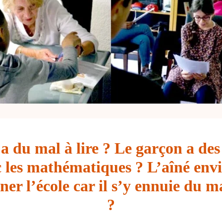
e a du mal à lire ? Le garçon a des 
 les mathématiques ? L’aîné env
er l’école car il s’y ennuie du ma
?