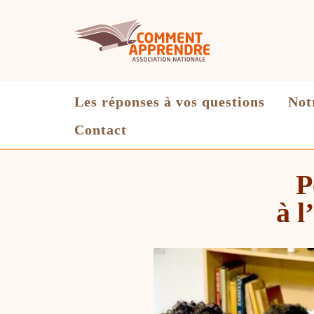
Aller
au
contenu
Les réponses à vos questions
Not
Contact
P
à l