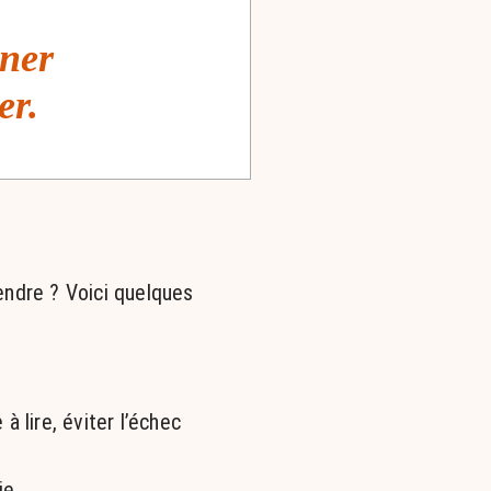
nner
er.
endre ? Voici quelques
 lire, éviter l’échec
e.